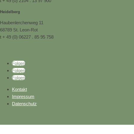
t + 49 (0) 2104 . 13 97 900
Heidelberg
Haubenlerchenweg 11
68789 St. Leon-Rot
t + 49 (0) 06227 . 85 95 758
Folgen
Folgen
Folgen
Kontakt
Impressum
Datenschutz