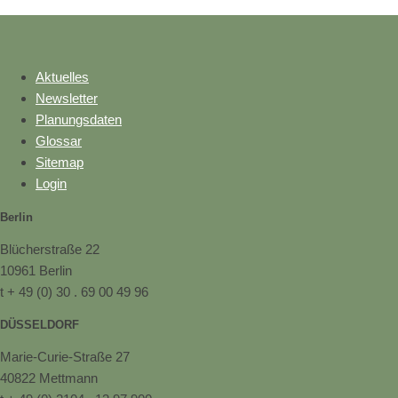
Aktuelles
Newsletter
Planungsdaten
Glossar
Sitemap
Login
Berlin
Blücherstraße 22
10961 Berlin
t + 49 (0) 30 . 69 00 49 96
DÜSSELDORF
Marie-Curie-Straße 27
40822 Mettmann