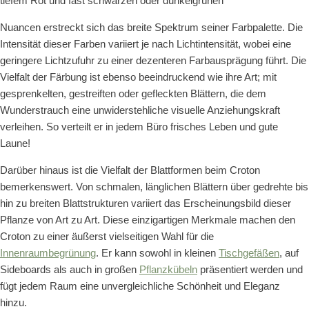
tiefem Rot und fast schwarzen oder dunkelgrünen
Nuancen erstreckt sich das breite Spektrum seiner Farbpalette. Die
Intensität dieser Farben variiert je nach Lichtintensität, wobei eine
geringere Lichtzufuhr zu einer dezenteren Farbausprägung führt. Die
Vielfalt der Färbung ist ebenso beeindruckend wie ihre Art; mit
gesprenkelten, gestreiften oder gefleckten Blättern, die dem
Wunderstrauch eine unwiderstehliche visuelle Anziehungskraft
verleihen. So verteilt er in jedem Büro frisches Leben und gute
Laune!
Darüber hinaus ist die Vielfalt der Blattformen beim Croton
bemerkenswert. Von schmalen, länglichen Blättern über gedrehte bis
hin zu breiten Blattstrukturen variiert das Erscheinungsbild dieser
Pflanze von Art zu Art. Diese einzigartigen Merkmale machen den
Croton zu einer äußerst vielseitigen Wahl für die
Innenraumbegrünung
. Er kann sowohl in kleinen
Tischgefäßen
, auf
Sideboards als auch in großen
Pflanzkübeln
präsentiert werden und
fügt jedem Raum eine unvergleichliche Schönheit und Eleganz
hinzu.