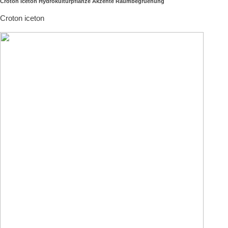
Croton Iceton Hydrokulturpflanze Akzente Raumbegruenung
Croton iceton