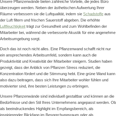
Unsere Pflanzenwände bieten zahlreiche Vorteile, die jedes Bü
ro
überzeugen werden. Neben der ästhetischen Aufwertung Ihrer
Räume verbessern sie die Luftqualität, indem sie
Schadstoffe
aus
der Luft filtern und frischen Sauerstoff abgeben. Die erh
ö
hte
Luftfeuchtigkeit
trägt zur Gesundheit und zum Wohlbefinden der
Mitarbeiter bei, während die verbesserte Akustik für eine angenehme
Arbeitsumgebung sorgt.
Doch das ist noch nicht alles. Eine Pflanzenwand schafft nicht nur
ein ansprechendes Arbeitsumfeld, sondern kann auch die
Produktivität und Kreativität der Mitarbeiter steigern. Studien haben
gezeigt, dass der Anblick von Pflanzen Stress reduziert, die
Konzentration f
ö
rdert und die Stimmung hebt. Eine grüne Wand kann
also dazu beitragen, dass sich Ihre Mitarbeiter wohler fühlen und
motivierter sind, ihre besten Leistungen zu erbringen.
Unsere Pflanzenwände sind individuell gestaltbar und k
ö
nnen an die
Bedürfnisse und den Stil Ihres Unternehmens angepasst werden. Ob
als beeindruckendes Highlight im Empfangsbereich, als
inspirierender Blickfang im Besprechungsraum oder als